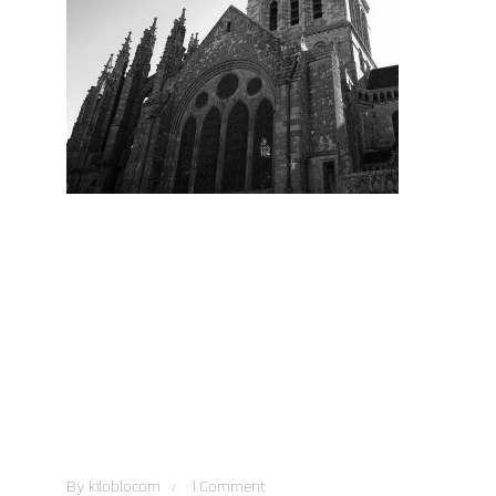
By
kiloblocom
1 Comment