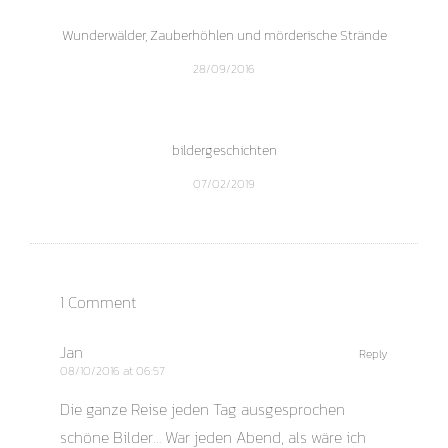
Wunderwälder, Zauberhöhlen und mörderische Strände
28/09/2016
bildergeschichten
07/02/2019
1 Comment
Jan
Reply
08/10/2016 at 06:57
Die ganze Reise jeden Tag ausgesprochen
schöne Bilder… War jeden Abend, als wäre ich