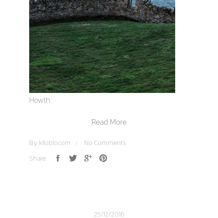
Howth
Read More
By
kiloblocom
No Comments
Share:
25/12/2016