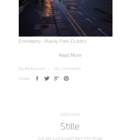
Enniskerry- Marley Park (Dublin)
Read More
By
kiloblocom
No Comments
Share:
24/12/2016
Stille
Auf der Suche nach dem Irish Rover