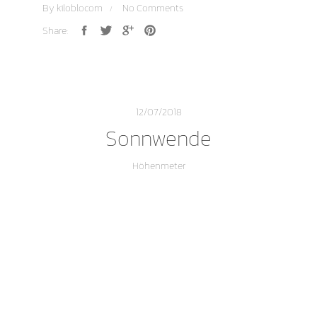
By
kiloblocom
No Comments
Share:
12/07/2018
Sonnwende
Höhenmeter