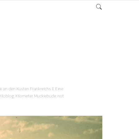
e an den Küsten Frankreichs ll
,
Eine
Kiloblog
,
Kilometer
,
Muckiebude
,
not