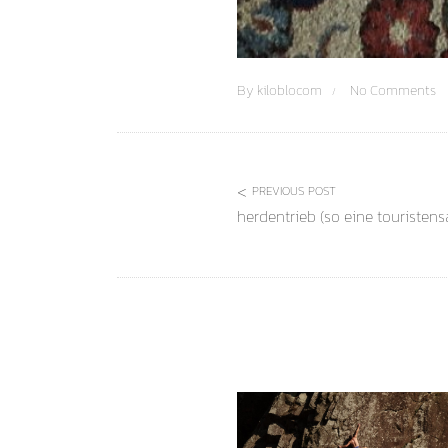
By
kiloblocom
No Comments
PREVIOUS POST
herdentrieb (so eine touristens