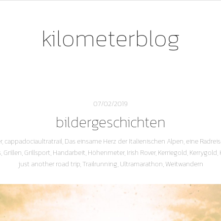
kilometerblog
07/02/2019
bildergeschichten
r
,
cappadociaultratrail
,
Das einsame Herz der Italienischen Alpen
,
eine Radreis
s
,
Grillen
,
Grillsport
,
Handarbeit
,
Höhenmeter
,
Irish Rover
,
Kerriegold
,
Kerrygold
,
just another road trip
,
Trailrunning
,
Ultramarathon
,
Weitwandern