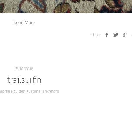
Read More
Share:
15/10/2016
trailsurfin
adreise zu den Küsten Frankreichs