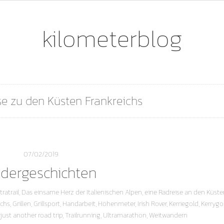
kilometerblog
se zu den Küsten Frankreichs
07/02/2019
ldergeschichten
ratrail
,
Das einsame Herz der Italienischen Alpen
,
eine Radreise an den Küste
ichs
,
Grillen
,
Grillsport
,
Handarbeit
,
Höhenmeter
,
Irish Rover
,
Kerriegold
,
Kerrygo
just another road trip
,
Trailrunning
,
Ultramarathon
,
Weitwandern