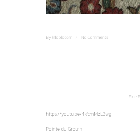
By
kiloblocom
No Comments
Eine R
https://youtu.be/4kfcmMzL3wg
Pointe du Grouin