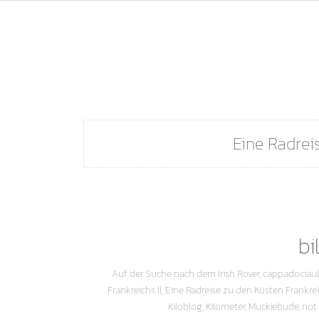
Eine Radrei
bi
Auf der Suche nach dem Irish Rover
,
cappadociault
Frankreichs ll
,
Eine Radreise zu den Küsten Frankre
Kiloblog
,
Kilometer
,
Muckiebude
,
not 