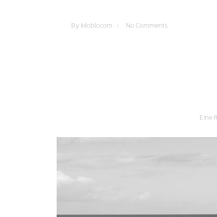
By
kiloblocom
No Comments
Eine R