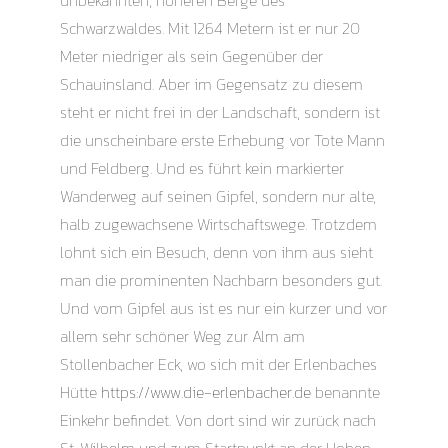
Schwarzwaldes. Mit 1264 Metern ist er nur 20
Meter niedriger als sein Gegenüber der
Schauinsland. Aber im Gegensatz zu diesem
steht er nicht frei in der Landschaft, sondern ist
die unscheinbare erste Erhebung vor Tote Mann
und Feldberg. Und es führt kein markierter
Wanderweg auf seinen Gipfel, sondern nur alte,
halb zugewachsene Wirtschaftswege. Trotzdem
lohnt sich ein Besuch, denn von ihm aus sieht
man die prominenten Nachbarn besonders gut.
Und vom Gipfel aus ist es nur ein kurzer und vor
allem sehr schöner Weg zur Alm am
Stollenbacher Eck, wo sich mit der Erlenbaches
Hütte
https://www.die-erlenbacher.de
benannte
Einkehr befindet. Von dort sind wir zurück nach
St. Wilhelm und zum Startpunkt an der Hohen