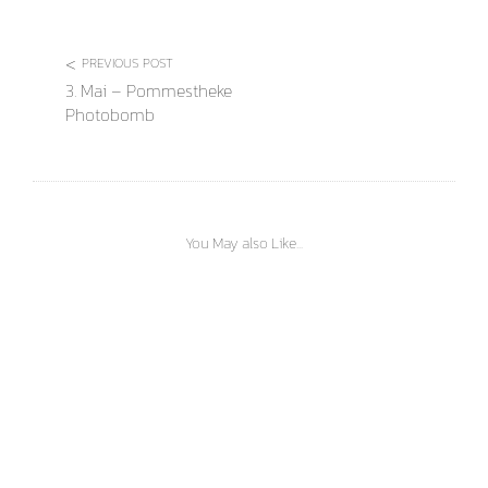
Schreibe einen Kommentar
Deine E-Mail-Adresse wird nicht veröffentlicht.
Erforderliche Felder sind mit
*
markiert
Kommentar
*
Name
*
E-Mail-Adresse
*