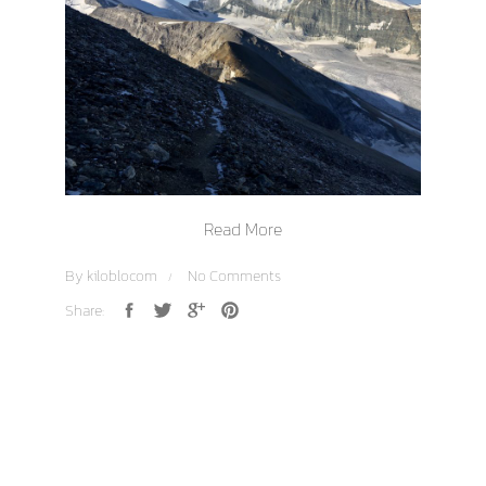
Read More
By
kiloblocom
No Comments
Share: